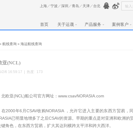
上海
／
宁波
／
深圳
／
青岛
／
天津
／
台北
首页
关于运晟
产品服务
案例客户
»
航线查询
»
海运航线查询
亚(NCL)
5/2/6 16:59:17 | 热度:
173
亚(NCL)船公司官方网址：www.csavNORASIA.com
2000年6月CSAV收购NORASIA ，允许它进入主要的东西方贸
ORASIA已明显地增多了之后CSAV的资源。早期的重点是对亚洲和欧洲的
关键角色，在东西方贸易，扩大其达到横跨太平洋和跨大西洋。