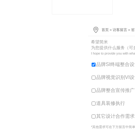
首页
»
访客留言
» 
希望简米
为您提供什么服务（可
I hope to provide you with wha
品牌SI终端整合设
品牌视觉识别VI设
品牌整合宣传推广
道具装修执行
其它设计合作需求
*其他需求可在下方留言中简