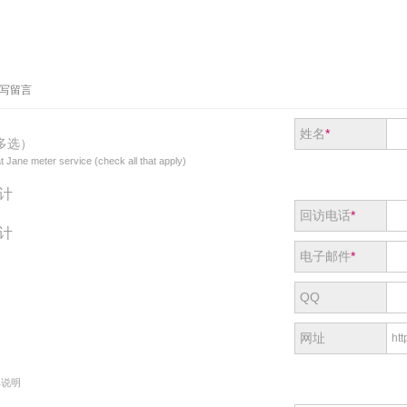
签写留言
姓名
*
多选）
t Jane meter service (check all that apply)
计
回访电话
*
计
电子邮件
*
QQ
网址
单说明