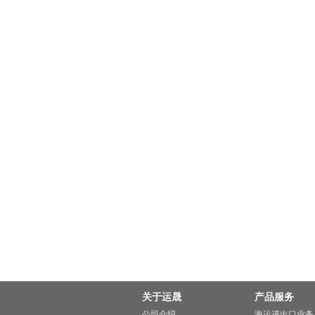
关于运晟
产品服务
公司介绍
海运进出口业务