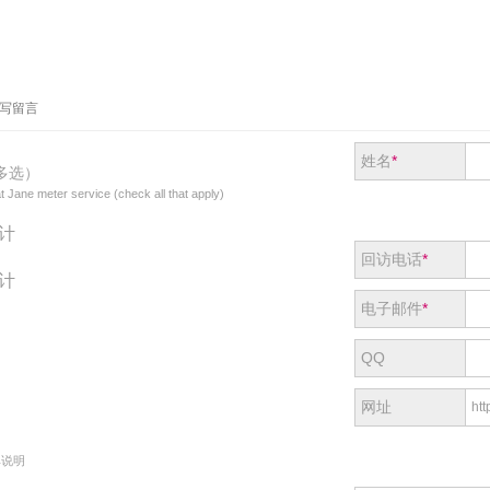
签写留言
姓名
*
多选）
t Jane meter service (check all that apply)
计
回访电话
*
计
电子邮件
*
QQ
网址
单说明