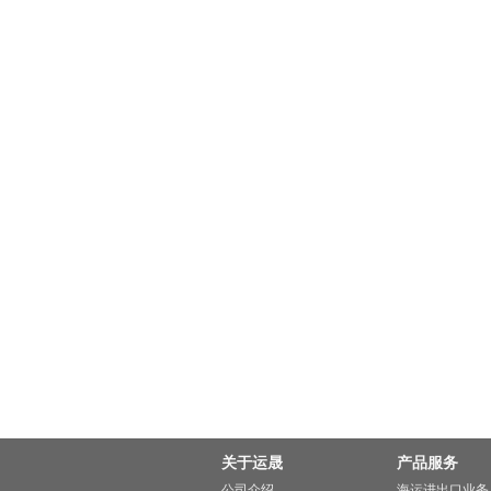
关于运晟
产品服务
公司介绍
海运进出口业务