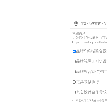
首页
»
访客留言
» 
希望简米
为您提供什么服务（可
I hope to provide you with wha
品牌SI终端整合设
品牌视觉识别VI设
品牌整合宣传推广
道具装修执行
其它设计合作需求
*其他需求可在下方留言中简