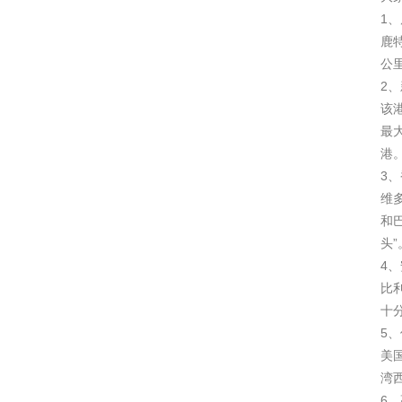
1、
鹿
公
2
该
最
港
3、
维
和
头”
4、
比
十
5、
美
湾
6、