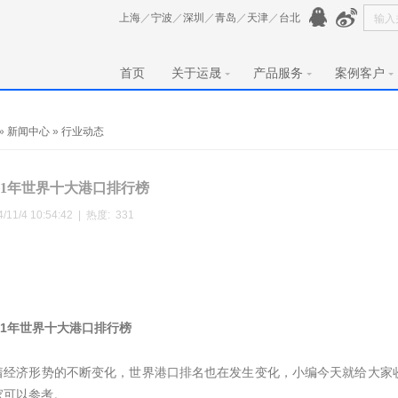
上海
／
宁波
／
深圳
／
青岛
／
天津
／
台北
首页
关于运晟
产品服务
案例客户
»
新闻中心
»
行业动态
011年世界十大港口排行榜
4/11/4 10:54:42 | 热度:
331
011年世界十大港口排行榜
着经济形势的不断变化，世界港口排名也在发生变化，小编今天就给大家
家可以参考。