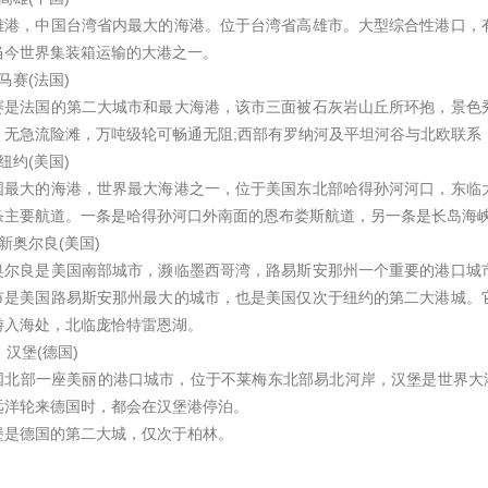
雄港，中国台湾省内最大的海港。位于台湾省高雄市。大型综合性港口，
当今世界集装箱运输的大港之一。
马赛(法国)
赛是法国的第二大城市和最大海港，该市三面被石灰岩山丘所环抱，景色
，无急流险滩，万吨级轮可畅通无阻;西部有罗纳河及平坦河谷与北欧联系
纽约(美国)
国最大的海港，世界最大海港之一，位于美国东北部哈得孙河河口，东临
条主要航道。一条是哈得孙河口外南面的恩布娄斯航道，另一条是长岛海峡
新奥尔良(美国)
奥尔良是美国南部城市，濒临墨西哥湾，路易斯安那州一个重要的港口城
市是美国路易斯安那州最大的城市，也是美国仅次于纽约的第二大港城。
游入海处，北临庞恰特雷恩湖。
、汉堡(德国)
国北部一座美丽的港口城市，位于不莱梅东北部易北河岸，汉堡是世界大港
远洋轮来德国时，都会在汉堡港停泊。
堡是德国的第二大城，仅次于柏林。