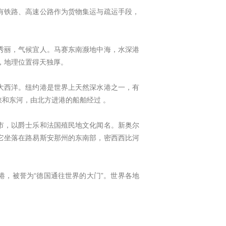
有铁路、高速公路作为货物集运与疏运手段，
秀丽，气候宜人。马赛东南濒地中海，水深港
，地理位置得天独厚。
大西洋。纽约港是世界上天然深水港之一，有
和东河，由北方进港的船舶经过 。
市，以爵士乐和法国殖民地文化闻名。新奥尔
它坐落在路易斯安那州的东南部，密西西比河
，被誉为“德国通往世界的大门”。世界各地