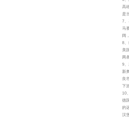
高
是
7、
马
阔
8、
美
两
9、
新
良
下
10
德
的
汉