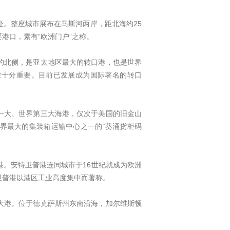
。整座城市展布在马斯河两岸，距北海约25
港口，素有“欧洲门户”之称。
的北侧，是亚太地区最大的转口港，也是世界
位十分重要。目前已发展成为国际著名的转口
一大、世界第三大海港，仅次于美国的旧金山
界最大的集装箱运输中心之一的“葵涌货柜码
。安特卫普港连同城市于16世纪就成为欧洲
卫普港以港区工业高度集中而著称。
大港。位于德克萨斯州东南沿海，加尔维斯顿