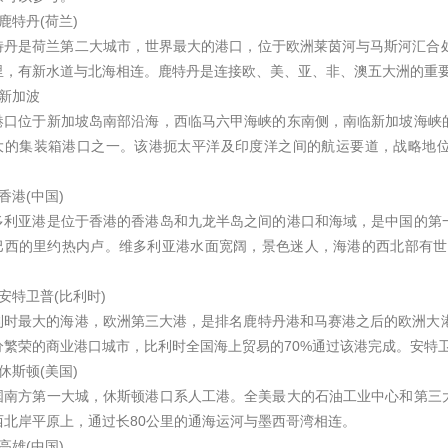
鹿特丹(荷兰)
特丹是荷兰第二大城市，世界最大的港口，位于欧洲莱茵河与马斯河汇合处
里，有新水道与北海相连。鹿特丹是连接欧、美、亚、非、澳五大洲的重要
、新加波
港口位于新加坡岛南部沿海，西临马六甲海峡的东南侧，南临新加坡海峡
大的集装箱港口之一。该港扼太平洋及印度洋之间的航运要道，战略地
。
香港(中国)
多利亚港是位于香港的香港岛和九龙半岛之间的港口和海域，是中国的第
巴西的里约热内卢。维多利亚港水面宽阔，景色迷人，海港的西北部有世
。
安特卫普(比利时)
利时最大的海港，欧洲第三大港，是排名鹿特丹港和马赛港之后的欧洲大港
分繁荣的商业港口城市，比利时全国海上贸易的70%通过该港完成。安特
休斯顿(美国)
国南方第一大城，休斯顿港口系人工港。全美最大的石油工业中心和第三
西北岸平原上，通过长80公里的通海运河与墨西哥湾相连。
高雄(中国)