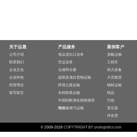
关于运晟
产品服务
案例客户
公司介绍
海运进出口业务
游艇运输
联系我们
空运业务
工程车
企业文化
仓储和分拨
风力设备
企业特色
超限及项目货物运输
大宗散货
经营理念
跨境公路运输
钢材运输
签写留言
全程铁路运输
纸品
中国到欧洲全程铁路班
汽包
列运输
海铁，海汽运输
变压器
件杂货
© 2009-2026
COPYTRIGHT BY ynslogistics.com