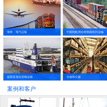
的缩短了运输时间，相较海运运输可节
吉斯斯坦,塔吉克斯坦，土库曼
省25天左右的运输时间。同时,运费仅仅
罗斯，蒙古，伊朗等地铁路车
约为空运运输的20%,很大程度上降低了
箱物流服务。
运输物流成本。
海铁，海汽运输
中国到欧洲全程铁路班列运输
配套的物流仓储基地使运晟物流一站式
空运可以以最快的速度将您的
服务体系进一步成熟和完善
的送到目的地。
超限及项目货物运输
仓储和分拨
案例和客户