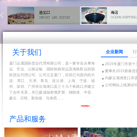
关于我们
企业新闻
行
厦门运晟国际货运代理有限公司，是一家专业从事海
2015年厦门市第
运、空运、公路运输、国际铁路联运及海铁联运的国
董事长2015新春贺
际货运代理公司。公司立足厦门，目前已与国内的大
内蒙古满洲里口岸进
连、营口、天津、青岛、连云港、上海、宁波、福
公司网站上线测试
州、深圳、广州等沿海港口及三十几个铁路口岸建立
了合作关系，并已建成辐射俄罗斯、独联体、中亚、
蒙古、日韩、新加坡、马来西……
产品和服务
中欧班列全程历时只需14天左右，大大
主营哈萨克斯坦，乌兹别克斯