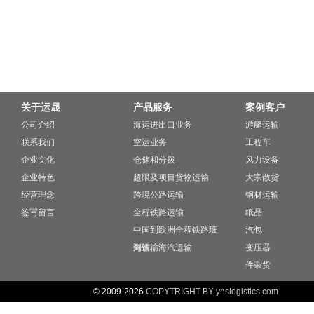
关于运晟
产品服务
案例客户
公司介绍
海运进出口业务
游艇运输
联系我们
空运业务
工程车
企业文化
仓储和分拨
风力设备
企业特色
超限及项目货物运输
大宗散货
经营理念
跨境公路运输
钢材运输
签写留言
全程铁路运输
纸品
中国到欧洲全程铁路班
汽包
列运输
海铁，海汽运输
变压器
件杂货
© 2009-2026
COPYTRIGHT BY ynslogistics.com