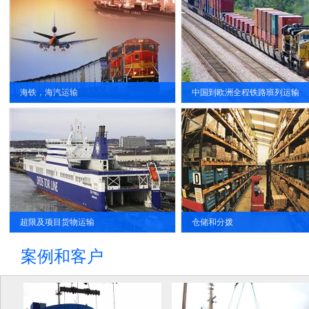
的缩短了运输时间，相较海运运输可节
吉斯斯坦,塔吉克斯坦，土库曼
省25天左右的运输时间。同时,运费仅仅
罗斯，蒙古，伊朗等地铁路车
约为空运运输的20%,很大程度上降低了
箱物流服务。
运输物流成本。
海铁，海汽运输
中国到欧洲全程铁路班列运输
配套的物流仓储基地使运晟物流一站式
空运可以以最快的速度将您的
服务体系进一步成熟和完善
的送到目的地。
超限及项目货物运输
仓储和分拨
案例和客户