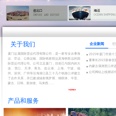
关于我们
企业新闻
行
厦门运晟国际货运代理有限公司，是一家专业从事海
2015年厦门市第
运、空运、公路运输、国际铁路联运及海铁联运的国
董事长2015新春贺
际货运代理公司。公司立足厦门，目前已与国内的大
内蒙古满洲里口岸进
连、营口、天津、青岛、连云港、上海、宁波、福
公司网站上线测试
州、深圳、广州等沿海港口及三十几个铁路口岸建立
了合作关系，并已建成辐射俄罗斯、独联体、中亚、
蒙古、日韩、新加坡、马来西……
产品和服务
中欧班列全程历时只需14天左右，大大
主营哈萨克斯坦，乌兹别克斯