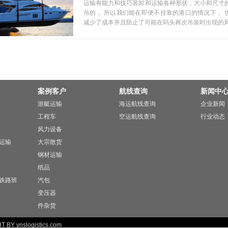
运输有能力和技巧装卸和运输各种形状，大小和尺寸的
吊的， 所以我们能在即便不挂靠的港口的情况下， 
减少了成本并且防止了可能在码头再次吊装时出现的
案例客户
航线查询
新闻中
游艇运输
海运航线查询
企业新闻
工程车
空运航线查询
行业动态
风力设备
运输
大宗散货
钢材运输
纸品
铁路班
汽包
变压器
件杂货
 BY ynslogistics.com