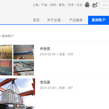
上海
／
宁波
／
深圳
／
青岛
／
天津
／
台北
首页
关于运晟
产品服务
案例客户
»
案例客户
件杂货
2015-02-04 | 热度：
428
变压器
2014-10-30 | 热度：
297