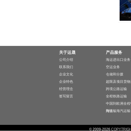
关于运晟
产品服务
公司介绍
海运进出口业务
联系我们
空运业务
企业文化
仓储和分拨
企业特色
超限及项目货物
经营理念
跨境公路运输
签写留言
全程铁路运输
中国到欧洲全程
列运输
海铁，海汽运输
© 2009-2026
COPYTRIGHT