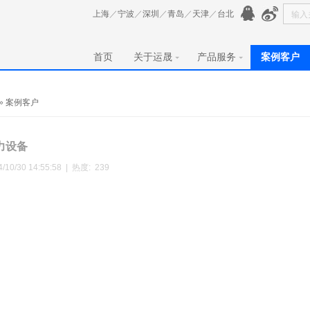
上海
／
宁波
／
深圳
／
青岛
／
天津
／
台北
首页
关于运晟
产品服务
案例客户
»
案例客户
力设备
4/10/30 14:55:58 | 热度:
239