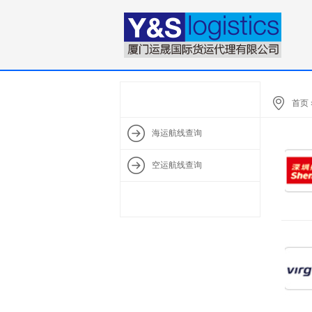
首页
海运航线查询
空运航线查询