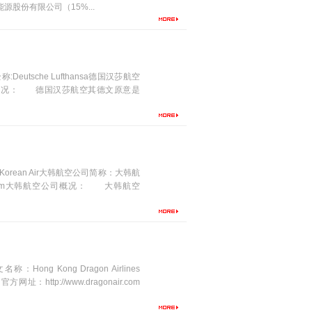
股份有限公司（15%...
utsche Lufthansa德国汉莎航空
德国汉莎航空概况： 德国汉莎航空其德文原意是
rean Air大韩航空公司简称：大韩航
air.com大韩航空公司概况： 大韩航空
g Kong Dragon Airlines
：http://www.dragonair.com