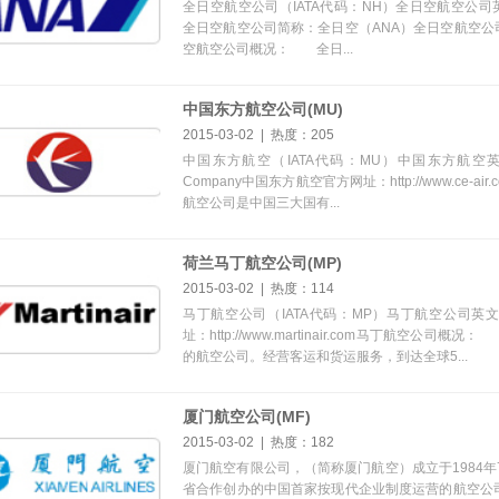
全日空航空公司（IATA代码：NH）全日空航空公司英文名称：Al
全日空航空公司简称：全日空（ANA）全日空航空公司官方网址：
空航空公司概况： 全日...
中国东方航空公司(MU)
2015-03-02 | 热度：
205
中国东方航空（IATA代码：MU）中国东方航空英文名称：Chi
Company中国东方航空官方网址：http://www.ce
航空公司是中国三大国有...
荷兰马丁航空公司(MP)
2015-03-02 | 热度：
114
马丁航空公司（IATA代码：MP）马丁航空公司英文名
址：http://www.martinair.com马丁航空
的航空公司。经营客运和货运服务，到达全球5...
厦门航空公司(MF)
2015-03-02 | 热度：
182
厦门航空有限公司，（简称厦门航空）成立于1984年
省合作创办的中国首家按现代企业制度运营的航空公