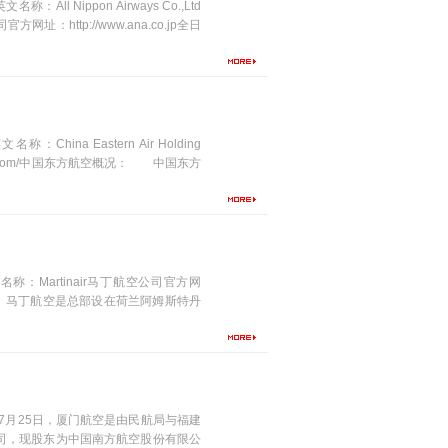
l Nippon Airways Co.,Ltd
http://www.ana.co.jp全日
na Eastern Air Holding
-air.com/中国东方航空概况： 中国东方
称：Martinair马丁航空公司官方网
公司概况： 马丁航空是总部设在荷兰阿姆斯特丹
7月25日，厦门航空是由民航局与福建
司，现股东为中国南方航空股份有限公