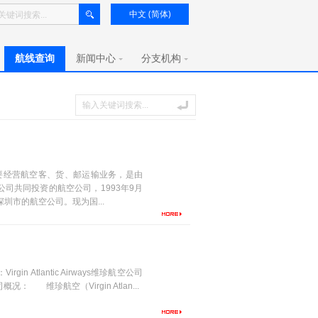
中文 (简体)
航线查询
新闻中心
分支机构
要经营航空客、货、邮运输业务，是由
司共同投资的航空公司，1993年9月
市的航空公司。现为国...
n Atlantic Airways维珍航空公司
空公司概况： 维珍航空（Virgin Atlan...