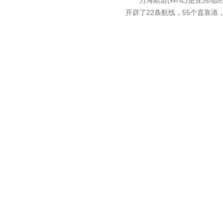
万海航运(WHL)是亚洲地区
开辟了22条航线，55个直靠